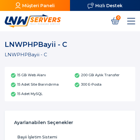
Müşteri Paneli
Hızlı Destek
0
LNWPHPBayii - C
LNWPHPBayii - C
15 GB Web Alanı
200 GB Aylık Transfer
15 Adet Site Barındırma
300 E-Posta
15 Adet MySQL
Ayarlanabilen Seçenekler
Bayii İşletim Sistemi