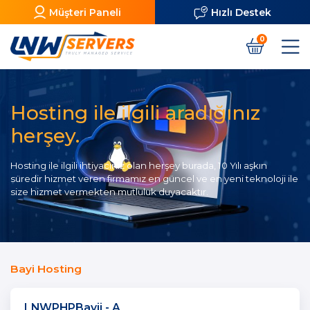
Müşteri Paneli
Hızlı Destek
0
Hosting ile ilgili aradığınız
herşey.
Hosting ile ilgili ihtiyacınız olan herşey burada, 10 Yılı aşkın
süredir hizmet veren firmamız en güncel ve en yeni teknoloji ile
size hizmet vermekten mutluluk duyacaktır.
Bayi Hosting
LNWPHPBayii - A