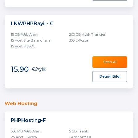
LNWPHPBayii - C
15 GB Web Alanı
200 GB Aylık Transfer
15 Adet Site Barındırma
300 E-Posta
15 Adet MySQL
Satın Al
15.90
€
/Aylık
Detaylı Bilgi
Web Hosting
PHPHosting-F
500 MB Web Alanı
5 GB Trafik
25 Adet E-Posta
1 Adet MYSQL