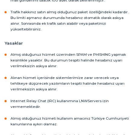
mail gönderimi saatlik 100 adet olarak belirlenmiştir.
Trafik hakkınız satın almış olduğunuz paket özelliğindeki kadardır.
Bu limiti aşmanız durumunda hesabınız otomatik olarak askıya
alınır. Sonrasında ek trafik satın alabilir veya paketinizi
yükseltebilirsiniz.
Yasaklar
Almış olduğunuz hizmet üzerinden SPAM ve PHISHING yapmak
kesinlikle yasaktır. Bu durumun tespiti halinde hesabınız uyarı
verilmeksizin askıya alınır.
Alınan hizmet içerisinde sistemlerimize zarar verecek veya
tehlikeye düşürecek yazılımların tespiti halinde hesabınız uyarı
verilmeksizin askıya alınır.
Internet Relay Chat (IRC) kullanımına LNWServers izin
vermemektedir.
Almış olduğunuz hizmeti kullanım amacınız Türkiye Cumhuriyeti
kanunlarına aykırı olamaz.