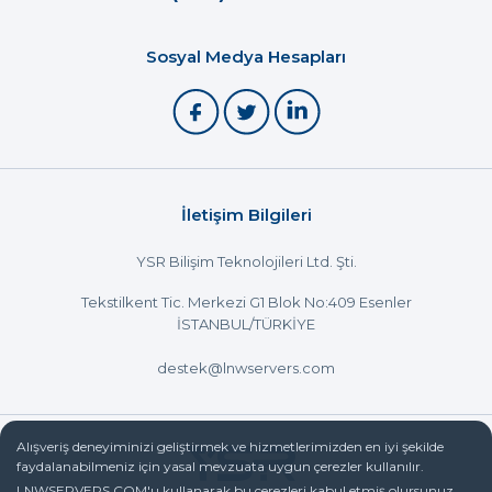
Sosyal Medya Hesapları
İletişim Bilgileri
YSR Bilişim Teknolojileri Ltd. Şti.
Tekstilkent Tic. Merkezi G1 Blok No:409 Esenler
İSTANBUL/TÜRKİYE
destek@lnwservers.com
Alışveriş deneyiminizi geliştirmek ve hizmetlerimizden en iyi şekilde
faydalanabilmeniz için yasal mevzuata uygun çerezler kullanılır.
LNWSERVERS.COM'u kullanarak bu çerezleri kabul etmiş olursunuz.