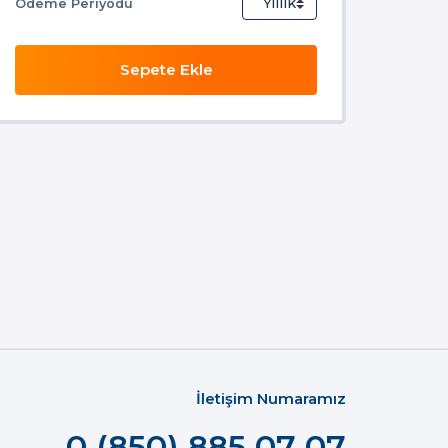
Ödeme Periyodu
Sepete Ekle
İletişim Numaramız
0 (850) 885 07 07