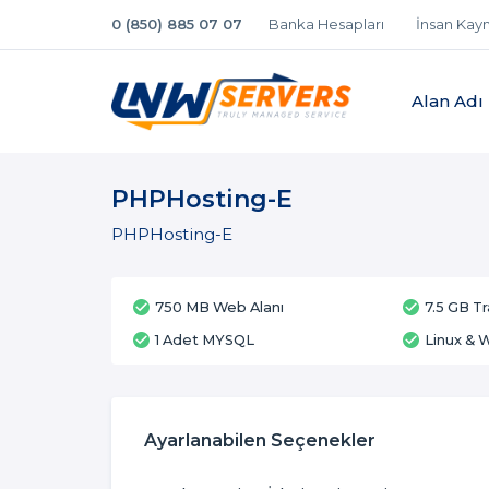
0 (850) 885 07 07
Banka Hesapları
İnsan Kayn
Alan Adı
PHPHosting-E
PHPHosting-E
750 MB Web Alanı
7.5 GB Tr
1 Adet MYSQL
Linux & 
Ayarlanabilen Seçenekler