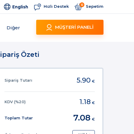
0
Hızlı Destek
Sepetim
English
MÜŞTERİ PANELİ
Diğer
ipariş Özeti
5.90
Sipariş Tutarı
€
1.18
KDV (%20)
€
7.08
Toplam Tutar
€