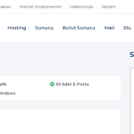
akları
Hizmet Sözleşmemiz
Hakkımızda
İletişim
Hosting
Sunucu
Bulut Sunucu
Mail
SSL
S
afik
50 Adet E-Posta
Windows