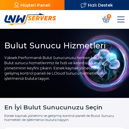
Müşteri Paneli
Hızlı Destek
0
Bulut Sunucu Hizmetleri
Yüksek Performanslı Bulut Sunucunuzu hemen kullanın!
Bulut sunucu hizmetlerimiz ile hızlı ve kesintisiz sunucu
yönetiminin keyfini çıkarın. Esnek kaynak yönetimi ve
gelişmiş kontrol paneli ile LCloud Sunucu hizmetleri ile
işletmenizi buluta taşıyın.
En İyi Bulut Sunucunuzu Seçin
Esnek kaynak yönetimi ve gelişmiş kontrol paneli ile Bulut Sunucu
hizmetleri ile işletmenizi buluta taşıyın.