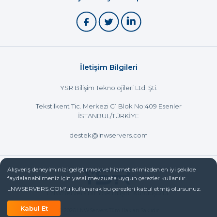
İletişim Bilgileri
YSR Bilişim Teknolojileri Ltd. Şti.
Tekstilkent Tic. Merkezi G1 Blok No:409 Esenler
İSTANBUL/TÜRKİYE
destek@lnwservers.com
Alışveriş deneyiminizi geliştirmek ve hizmetlerimizden en iyi şekilde
faydalanabilmeniz için yasal mevzuata uygun çerezler kullanılır.
LNWSERVERS.COM'u kullanarak bu çerezleri kabul etmiş olursunuz.
LNWServers bir YSR Bilişim Kuruluşudur
Kabul Et
© 2026 LNWServers Tüm Hakları Saklıdır