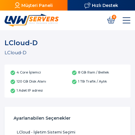
Müşteri Paneli
Hızlı Destek
0
LCloud-D
LCloud-D
4 Core İşlemci
8 GB Ram / Bellek
120 GB Disk Alanı
1 TB Trafik / Aylık
1 Adet IP adresi
Ayarlanabilen Seçenekler
LCloud - İşletim Sistemi Seçimi