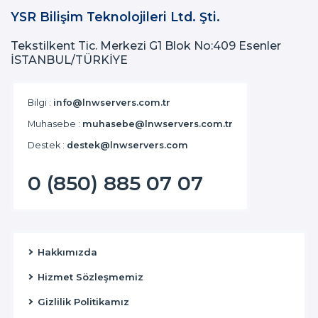
YSR Bilişim Teknolojileri Ltd. Şti.
Tekstilkent Tic. Merkezi G1 Blok No:409 Esenler
İSTANBUL/TÜRKİYE
Bilgi :
info@lnwservers.com.tr
Muhasebe :
muhasebe@lnwservers.com.tr
Destek :
destek@lnwservers.com
0 (850) 885 07 07
Hakkımızda
Hizmet Sözleşmemiz
Gizlilik Politikamız