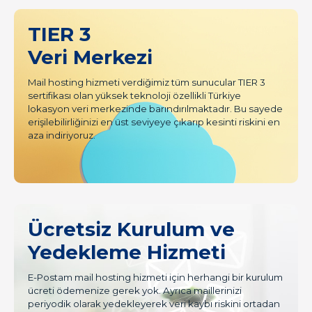
TIER 3
Veri Merkezi
Mail hosting hizmeti verdiğimiz tüm sunucular TIER 3
sertifikası olan yüksek teknoloji özellikli Türkiye
lokasyon veri merkezinde barındırılmaktadır. Bu sayede
erişilebilirliğinizi en üst seviyeye çıkarıp kesinti riskini en
aza indiriyoruz.
Ücretsiz Kurulum ve
Yedekleme Hizmeti
E-Postam mail hosting hizmeti için herhangi bir kurulum
ücreti ödemenize gerek yok. Ayrıca maillerinizi
periyodik olarak yedekleyerek veri kaybı riskini ortadan