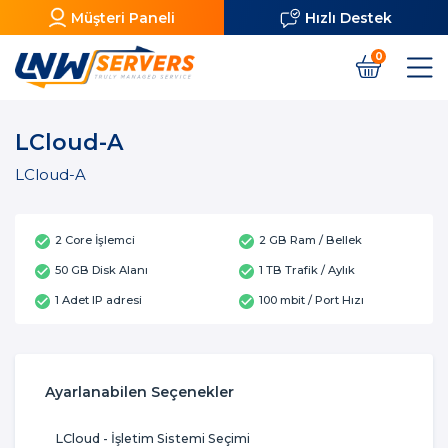
Müşteri Paneli
Hızlı Destek
0
LCloud-A
LCloud-A
2 Core İşlemci
2 GB Ram / Bellek
50 GB Disk Alanı
1 TB Trafik / Aylık
1 Adet IP adresi
100 mbit / Port Hızı
Ayarlanabilen Seçenekler
LCloud - İşletim Sistemi Seçimi