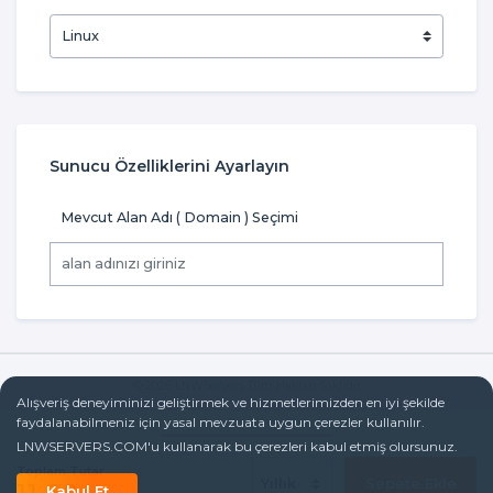
Sunucu Özelliklerini Ayarlayın
Mevcut Alan Adı ( Domain ) Seçimi
© 2026 LNWServers Tüm Hakları Saklıdır
Alışveriş deneyiminizi geliştirmek ve hizmetlerimizden en iyi şekilde
faydalanabilmeniz için yasal mevzuata uygun çerezler kullanılır.
LNWSERVERS.COM'u kullanarak bu çerezleri kabul etmiş olursunuz.
9.90
Sipariş Tutarı
€
Toplam Tutar
Sepete Ekle
11.88
Kabul Et