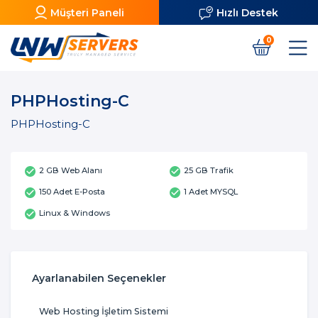
Müşteri Paneli
Hızlı Destek
0
PHPHosting-C
PHPHosting-C
2 GB Web Alanı
25 GB Trafik
150 Adet E-Posta
1 Adet MYSQL
Linux & Windows
Ayarlanabilen Seçenekler
Web Hosting İşletim Sistemi