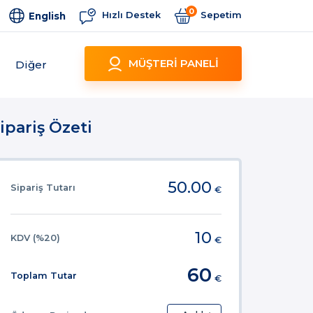
0
Hızlı Destek
Sepetim
English
MÜŞTERİ PANELİ
Diğer
ipariş Özeti
50.00
Sipariş Tutarı
€
10
KDV (%20)
€
60
Toplam Tutar
€