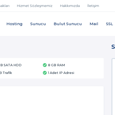
akları
Hizmet Sözleşmemiz
Hakkımızda
İletişim
Hosting
Sunucu
Bulut Sunucu
Mail
SSL
S
 GB SATA HDD
8 GB RAM
B Trafik
1 Adet IP Adresi