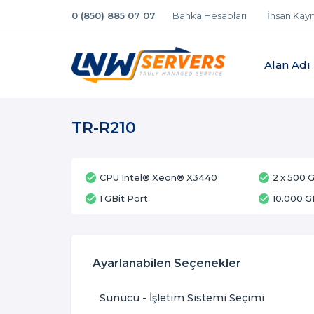
0 (850) 885 07 07
Banka Hesapları
İnsan Kayn
Alan Adı
TR-R210
CPU Intel® Xeon® X3440
2 x 500
1 GBit Port
10.000 G
Ayarlanabilen Seçenekler
Sunucu - İşletim Sistemi Seçimi