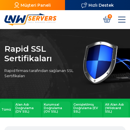
Müşteri Paneli
Hızlı Destek
0
Rapid SSL
Sertifikaları
Rapid firması tarafından sağlanan SSL
Sertifikaları
Alan Adı
Kurumsal
Genişletilmiş
Alt Alan Adı
Doğrulama
Doğrulama
Doğrulama (EV
(Wildcard
Tümü
(DV SSL)
(OV SSL)
SSL)
SSL)