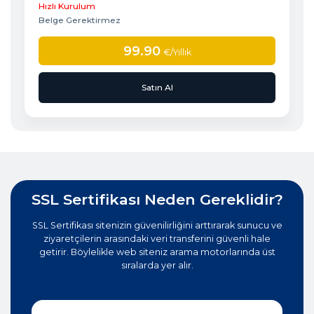
Hızlı Kurulum
Belge Gerektirmez
99.90
€
/Yıllık
Satın Al
SSL Sertifikası Neden Gereklidir?
SSL Sertifikası sitenizin güvenilirliğini arttırarak sunucu ve
ziyaretçilerin arasındaki veri transferini güvenli hale
getirir. Böylelikle web siteniz arama motorlarında üst
sıralarda yer alır.